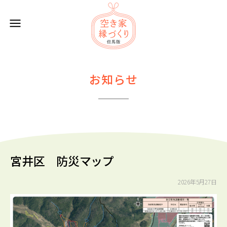
サ
イ
ト
メ
ニ
お知らせ
ュ
ー
宮井区 防災マップ
2026年5月27日