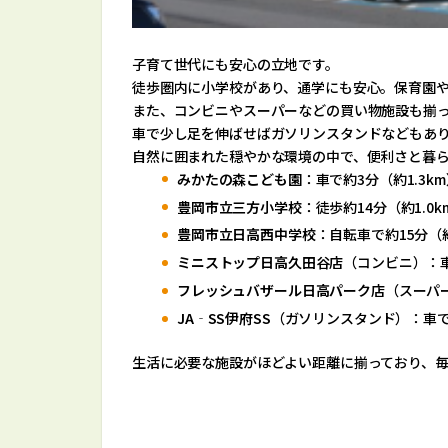
子育て世代にも安心の立地です。
徒歩圏内に小学校があり、通学にも安心。保育園
また、コンビニやスーパーなどの買い物施設も揃
車で少し足を伸ばせばガソリンスタンドなどもあ
自然に囲まれた穏やかな環境の中で、便利さと暮
みかたの森こども園
：車で約3分（約1.3k
豊岡市立三方小学校
：徒歩約14分（約1.0k
豊岡市立日高西中学校
：自転車で約15分（約
ミニストップ日高久田谷店
（コンビニ）：車
フレッシュバザール日高パーク店
（スーパー
JA‐SS伊府SS
（ガソリンスタンド）：車で約
生活に必要な施設がほどよい距離に揃っており、